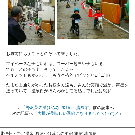
お昼前にちょこっとのぞいて来ました。
マイペースな子もいれば、スーパー超早い子もいる。
でも、どの子も楽しそうでしたよ～
ヘルメットもかぶって、もう本格的でビックリΣ(ﾟДﾟlll)
たまたま通りがかったお客さん達も、みんな笑顔で温かい声援を
送っていて、温泉街がほんわかしてる感じでした(≧∇≦)/
←「
野沢菜の漬け込み 2015 in 清風館
」前の記事へ
次の記事へ「
大根が美味しい季節になりました＼(^o^)／
」→
北信州・野沢温泉 源泉かけ流しの湯宿 旅館 清風館