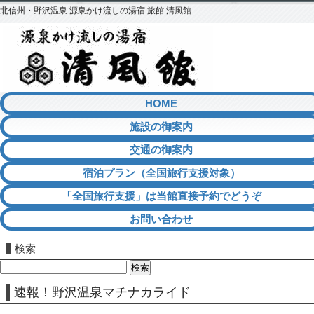
北信州・野沢温泉 源泉かけ流しの湯宿 旅館 清風館
HOME
施設の御案内
交通の御案内
宿泊プラン（全国旅行支援対象）
「全国旅行支援」は当館直接予約でどうぞ
お問い合わせ
検索
検
索:
速報！野沢温泉マチナカライド