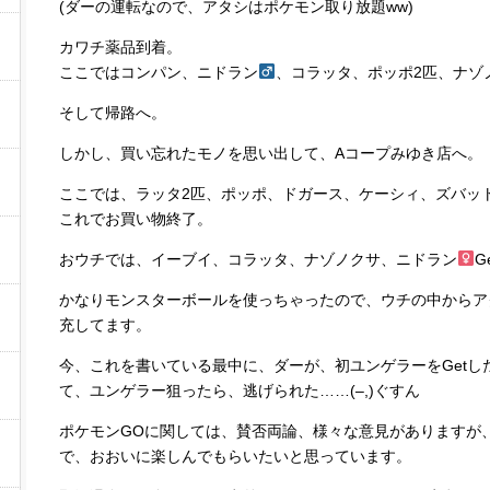
(ダーの運転なので、アタシはポケモン取り放題ww)
カワチ薬品到着。
ここではコンパン、ニドラン
、コラッタ、ポッポ2匹、ナゾノ
そして帰路へ。
しかし、買い忘れたモノを思い出して、Aコープみゆき店へ。
ここでは、ラッタ2匹、ポッポ、ドガース、ケーシィ、ズバット
これでお買い物終了。
おウチでは、イーブイ、コラッタ、ナゾノクサ、ニドラン
G
かなりモンスターボールを使っちゃったので、ウチの中からア
充してます。
今、これを書いている最中に、ダーが、初ユンゲラーをGetし
て、ユンゲラー狙ったら、逃げられた……(–,)ぐすん
ポケモンGOに関しては、賛否両論、様々な意見がありますが
で、おおいに楽しんでもらいたいと思っています。