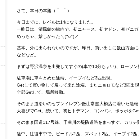
さて、本日の本題（⌒_⌒）
今日までに、レベルは14になりました。
一昨日は、清風館の館内で、初ニャース、初ヤドン、初ゼニガメ
めっちゃ、嬉しかった＼(^o^)／
基本、外に出られないのですが、昨日、買い出しに飯山方面に
などなど。
まずは野沢温泉を出発してすぐの(車で10分ちょい)、ローソ
駐車場に車をとめた途端、イーブイなど3匹出現。
Getして買い物して戻って来た途端、またニョロモなど3匹出現Σ(ﾟД
全部Getして、場所移動。
そのまま道沿いのセブンイレブン飯山常盤大橋店に着いた途端
大喜びでGet。続いて、初ヒトデマン、コンパン、ポッポをGe
そのまま国道117号線、千曲川の堤防道路をまっすぐ、カワチ
途中、往復車中で、ビードル2匹、ズバット2匹、イーブイ2匹