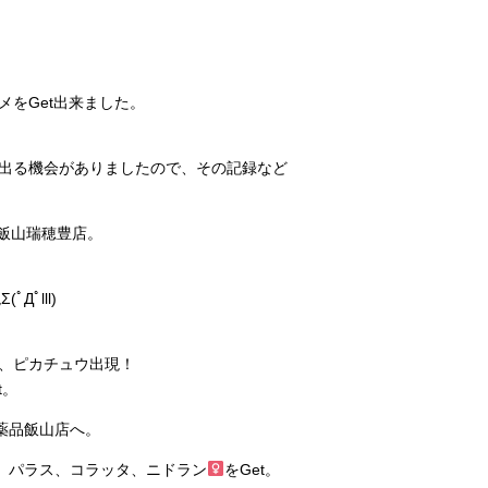
をGet出来ました。
出る機会がありましたので、その記録など
ン飯山瑞穂豊店。
ﾟlll)
、ピカチュウ出現！
t。
薬品飯山店へ。
、パラス、コラッタ、ニドラン
をGet。