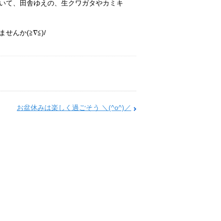
いて、田舎ゆえの、生クワガタやカミキ
んか(≧∇≦)/
お盆休みは楽しく過ごそう ＼(^o^)／