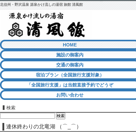
北信州・野沢温泉 源泉かけ流しの湯宿 旅館 清風館
HOME
施設の御案内
交通の御案内
宿泊プラン（全国旅行支援対象）
「全国旅行支援」は当館直接予約でどうぞ
お問い合わせ
検索
検
索:
連休終わりの北竜湖 （⌒_⌒）