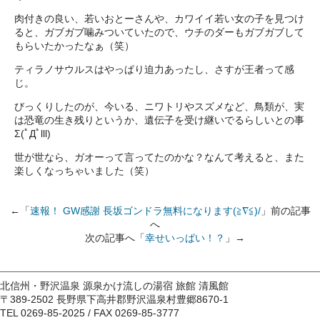
肉付きの良い、若いおとーさんや、カワイイ若い女の子を見つけ
ると、ガブガブ噛みついていたので、ウチのダーもガブガブして
もらいたかったなぁ（笑）
ティラノサウルスはやっぱり迫力あったし、さすが王者って感
じ。
びっくりしたのが、今いる、ニワトリやスズメなど、鳥類が、実
は恐竜の生き残りというか、遺伝子を受け継いでるらしいとの事
Σ(ﾟДﾟlll)
世が世なら、ガオーって言ってたのかな？なんて考えると、また
楽しくなっちゃいました（笑）
←「
速報！ GW感謝 長坂ゴンドラ無料になります(≧∇≦)/
」前の記事
へ
次の記事へ「
幸せいっぱい！？
」→
北信州・野沢温泉 源泉かけ流しの湯宿 旅館 清風館
〒389-2502 長野県下高井郡野沢温泉村豊郷8670-1
TEL 0269-85-2025 / FAX 0269-85-3777