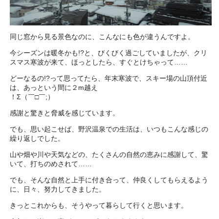
同じ窓から見る景色なのに、こんなにも色が違うんですよ。
今シーズンは暖冬かも!?と、びくびく過ごしていましたが、クリ
スマス寒波が来て、ほっとしたら、すぐとけちゃって……
どーなるの!?って思ってたら、年末寒波で、スキー場の山頂付近
は、あっという間に２m越え
！Σ（￣□￣;）
感謝と驚きと脅威を感じています。
でも、思い起こせば、野沢温泉での生活は、いつもこんな感じの
繰り返しでした。
山や畑や川や天気などの、たくさんの自然の恵みに感謝して、驚
いて、打ちのめされて……
でも、そんな自然と上手に付き合って、仲良くしてもらえるよう
に、日々、努力してきました。
きっとこれからも、そうやって暮らして行くと思います。