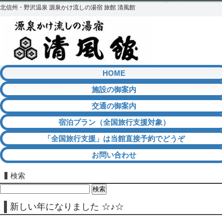
北信州・野沢温泉 源泉かけ流しの湯宿 旅館 清風館
HOME
施設の御案内
交通の御案内
宿泊プラン（全国旅行支援対象）
「全国旅行支援」は当館直接予約でどうぞ
お問い合わせ
検索
検
索:
新しい年になりました ☆♪☆